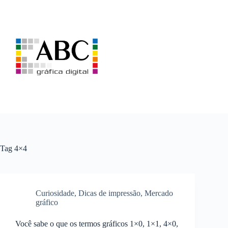
Pular
para
o
conteúdo
Tag
4×4
Curiosidade
,
Dicas de impressão
,
Mercado
gráfico
Você sabe o que os termos gráficos 1×0, 1×1, 4×0,