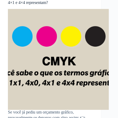
4×1 e 4×4 representam?
Se você já pediu um orçamento gráfico,
provavelmente se deparou com algo assim: 👉