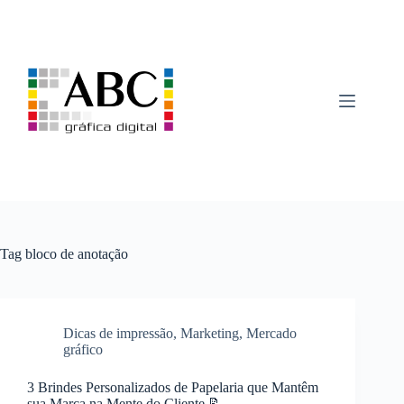
Pular
para
o
conteúdo
Tag
bloco de anotação
Dicas de impressão
,
Marketing
,
Mercado
gráfico
3 Brindes Personalizados de Papelaria que Mantêm
sua Marca na Mente do Cliente 📝