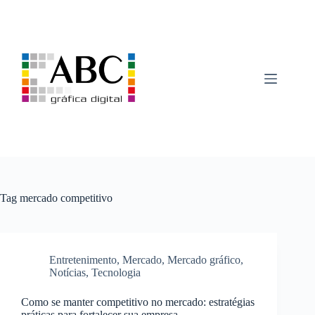
Pular
para
o
conteúdo
Tag
mercado competitivo
Entretenimento
,
Mercado
,
Mercado gráfico
,
Notícias
,
Tecnologia
Como se manter competitivo no mercado: estratégias
práticas para fortalecer sua empresa