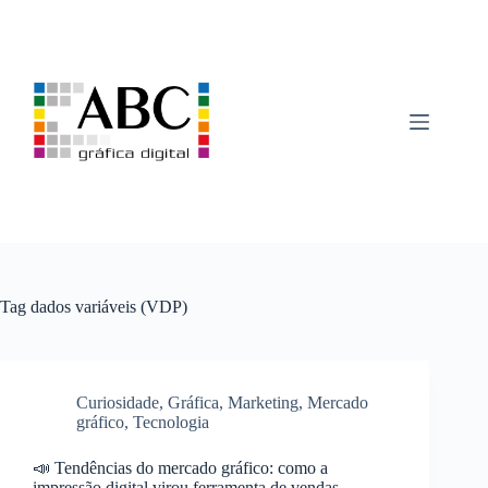
Pular
para
o
conteúdo
Tag
dados variáveis (VDP)
Curiosidade
,
Gráfica
,
Marketing
,
Mercado
gráfico
,
Tecnologia
📣 Tendências do mercado gráfico: como a
impressão digital virou ferramenta de vendas