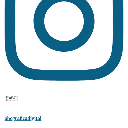
abcgraficadigital